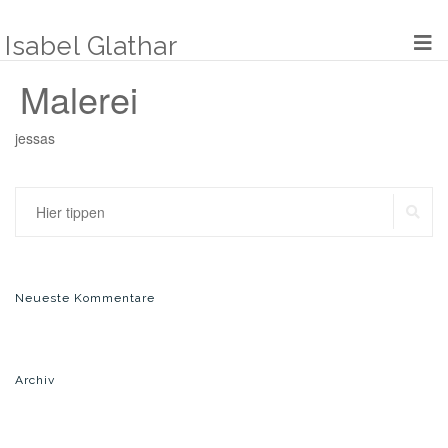
Zum
Inhalt
Isabel Glathar
springen
Malerei
jessas
SU
Suchen
nach:
Neueste Kommentare
Archiv