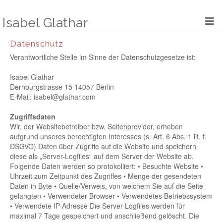
Zum
Inhalt
Isabel Glathar
springen
Datenschutz
Verantwortliche Stelle im Sinne der Datenschutzgesetze ist:
Isabel Glathar
Dernburgstrasse 15
14057 Berlin
E-Mail: isabel@glathar.com
Zugriffsdaten
Wir, der Websitebetreiber bzw. Seitenprovider, erheben
aufgrund unseres berechtigten Interesses (s. Art. 6 Abs. 1 lit. f.
DSGVO) Daten über Zugriffe auf die Website und speichern
diese als „Server-Logfiles“ auf dem Server der Website ab.
Folgende Daten werden so protokolliert:
• Besuchte Website
•
Uhrzeit zum Zeitpunkt des Zugriffes
• Menge der gesendeten
Daten in Byte
• Quelle/Verweis, von welchem Sie auf die Seite
gelangten
• Verwendeter Browser
• Verwendetes Betriebssystem
• Verwendete IP-Adresse
Die Server-Logfiles werden für
maximal 7 Tage gespeichert und anschließend gelöscht. Die